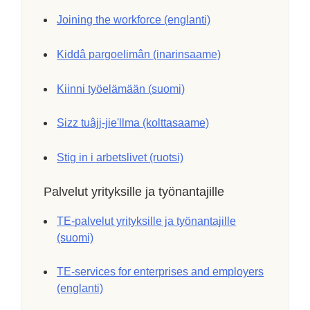
Joining the workforce (englanti)
Kiddâ pargoelimân (inarinsaame)
Kiinni työelämään (suomi)
Sizz tuâjj-jieʹllma (kolttasaame)
Stig in i arbetslivet (ruotsi)
Palvelut yrityksille ja työnantajille
TE-palvelut yrityksille ja työnantajille
(suomi)
TE-services for enterprises and employers
(englanti)