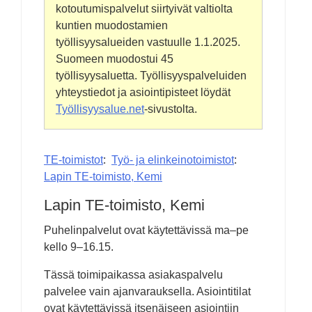
kotoutumispalvelut siirtyivät valtiolta
kuntien muodostamien
työllisyysalueiden vastuulle
1.1.2025
.
Suomeen muodostui 45
työllisyysaluetta. Työllisyyspalveluiden
yhteystiedot ja asiointipisteet löydät
Työllisyysalue.net
-sivustolta.
TE-toimistot
Työ- ja elinkeinotoimistot
Lapin TE-toimisto, Kemi
Lapin TE-toimisto, Kemi
Puhelinpalvelut ovat käytettävissä ma–pe
kello 9–16.15.
Tässä toimipaikassa asiakaspalvelu
palvelee vain ajanvarauksella. Asiointitilat
ovat käytettävissä itsenäiseen asiointiin