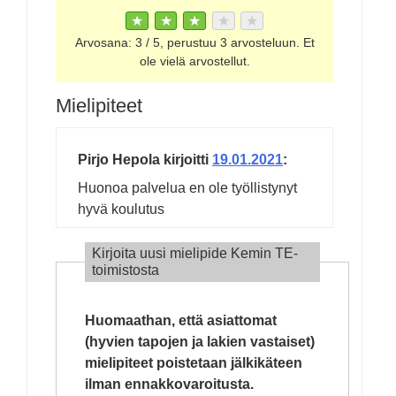
★
★
★
★
★
Arvosana:
3
/
5
, perustuu
3
arvosteluun. Et
ole vielä arvostellut.
Mielipiteet
Pirjo Hepola
kirjoitti
19.01.2021
:
Huonoa palvelua en ole työllistynyt
hyvä koulutus
Kirjoita uusi mielipide Kemin TE-
toimistosta
Huomaathan, että asiattomat
(hyvien tapojen ja lakien vastaiset)
mielipiteet poistetaan jälkikäteen
ilman ennakkovaroitusta.