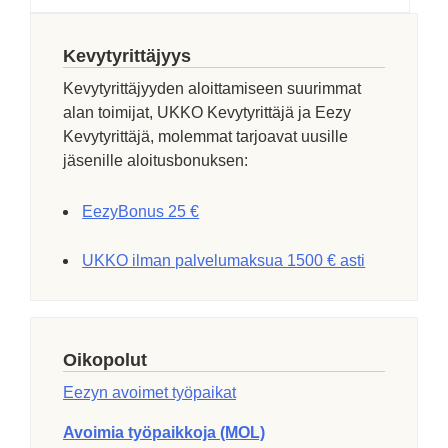
Kevytyrittäjyys
Kevytyrittäjyyden aloittamiseen suurimmat
alan toimijat, UKKO Kevytyrittäjä ja Eezy
Kevytyrittäjä, molemmat tarjoavat uusille
jäsenille aloitusbonuksen:
EezyBonus 25 €
UKKO ilman palvelumaksua 1500 € asti
Oikopolut
Eezyn avoimet työpaikat
Avoimia työpaikkoja (MOL)