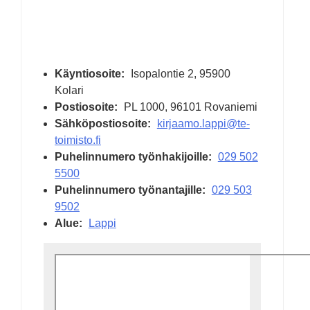
Käyntiosoite:
Isopalontie 2
, 95900
Kolari
Postiosoite:
PL 1000, 96101 Rovaniemi
Sähköpostiosoite:
kirjaamo.lappi@te-
toimisto.fi
Puhelinnumero työnhakijoille:
029 502
5500
Puhelinnumero työnantajille:
029 503
9502
Alue:
Lappi