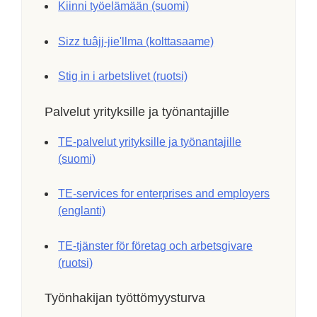
Kiinni työelämään (suomi)
Sizz tuâjj-jieʹllma (kolttasaame)
Stig in i arbetslivet (ruotsi)
Palvelut yrityksille ja työnantajille
TE-palvelut yrityksille ja työnantajille
(suomi)
TE-services for enterprises and employers
(englanti)
TE-tjänster för företag och arbetsgivare
(ruotsi)
Työnhakijan työttömyysturva