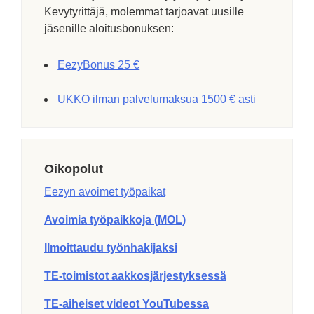
Kevytyrittäjä, molemmat tarjoavat uusille
jäsenille aloitusbonuksen:
EezyBonus 25 €
UKKO ilman palvelumaksua 1500 € asti
Oikopolut
Eezyn avoimet työpaikat
Avoimia työpaikkoja (MOL)
Ilmoittaudu työnhakijaksi
TE-toimistot aakkosjärjestyksessä
TE-aiheiset videot YouTubessa