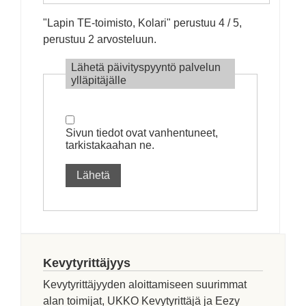
"
Lapin TE-toimisto, Kolari
" perustuu
4
/ 5,
perustuu
2
arvosteluun.
Lähetä päivityspyyntö palvelun
ylläpitäjälle
Sivun tiedot ovat vanhentuneet,
tarkistakaahan ne.
Lähetä
Kevytyrittäjyys
Kevytyrittäjyyden aloittamiseen suurimmat
alan toimijat, UKKO Kevytyrittäjä ja Eezy