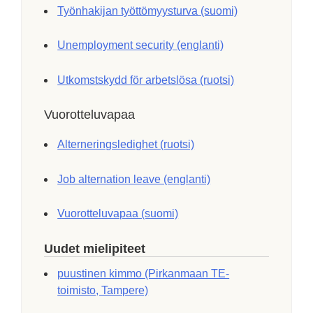
Työnhakijan työttömyysturva (suomi)
Unemployment security (englanti)
Utkomstskydd för arbetslösa (ruotsi)
Vuorotteluvapaa
Alterneringsledighet (ruotsi)
Job alternation leave (englanti)
Vuorotteluvapaa (suomi)
Uudet mielipiteet
puustinen kimmo (Pirkanmaan TE-
toimisto, Tampere)