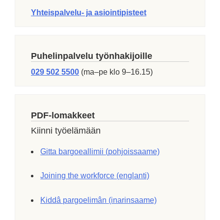
Yhteispalvelu- ja asiointipisteet
Puhelinpalvelu työnhakijoille
029 502 5500
(ma–pe klo 9–16.15)
PDF-lomakkeet
Kiinni työelämään
Gitta bargoeallimii (pohjoissaame)
Joining the workforce (englanti)
Kiddâ pargoelimân (inarinsaame)