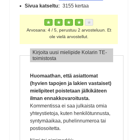
Sivua katseltu:
3155 kertaa
★
★
★
★
★
Arvosana:
4
/
5
, perustuu
2
arvosteluun. Et
ole vielä arvostellut.
Kirjoita uusi mielipide Kolarin TE-
toimistosta
Huomaathan, että asiattomat
(hyvien tapojen ja lakien vastaiset)
mielipiteet poistetaan jälkikäteen
ilman ennakkovaroitusta.
Kommentissa ei saa julkaista omia
yhteystietoja, kuten henkilötunnusta,
syntymäaikaa, puhelinnumeroa tai
postiosoitetta.