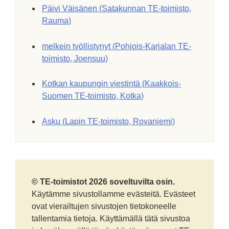
Päivi Väisänen (Satakunnan TE-toimisto,
Rauma)
melkein työllistynyt (Pohjois-Karjalan TE-
toimisto, Joensuu)
Kotkan kaupungin viestintä (Kaakkois-
Suomen TE-toimisto, Kotka)
Asku (Lapin TE-toimisto, Rovaniemi)
© TE-toimistot 2026 soveltuvilta osin.
Käytämme sivustollamme evästeitä. Evästeet
ovat vierailtujen sivustojen tietokoneelle
tallentamia tietoja. Käyttämällä tätä sivustoa