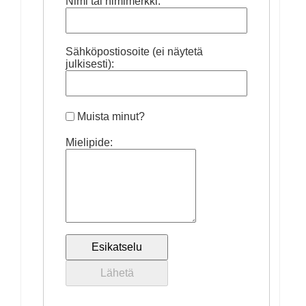
Nimi tai nimimerkki:
Sähköpostiosoite (ei näytetä
julkisesti):
Muista minut?
Mielipide: