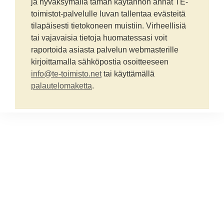
ja hyväksymällä tämän käytännön annat TE-
toimistot-palvelulle luvan tallentaa evästeitä
tilapäisesti tietokoneen muistiin. Virheellisiä
tai vajavaisia tietoja huomatessasi voit
raportoida asiasta palvelun webmasterille
kirjoittamalla sähköpostia osoitteeseen
info@te-toimisto.net
tai käyttämällä
palautelomaketta
.