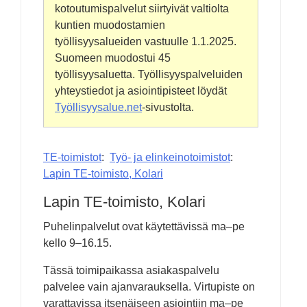
kotoutumispalvelut siirtyivät valtiolta
kuntien muodostamien
työllisyysalueiden vastuulle
1.1.2025
.
Suomeen muodostui 45
työllisyysaluetta. Työllisyyspalveluiden
yhteystiedot ja asiointipisteet löydät
Työllisyysalue.net
-sivustolta.
TE-toimistot
Työ- ja elinkeinotoimistot
Lapin TE-toimisto, Kolari
Lapin TE-toimisto, Kolari
Puhelinpalvelut ovat käytettävissä ma–pe
kello 9–16.15.
Tässä toimipaikassa asiakaspalvelu
palvelee vain ajanvarauksella. Virtupiste on
varattavissa itsenäiseen asiointiin ma–pe