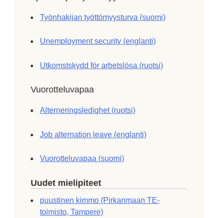
Työnhakijan työttömyysturva (suomi)
Unemployment security (englanti)
Utkomstskydd för arbetslösa (ruotsi)
Vuorotteluvapaa
Alterneringsledighet (ruotsi)
Job alternation leave (englanti)
Vuorotteluvapaa (suomi)
Uudet mielipiteet
puustinen kimmo (Pirkanmaan TE-
toimisto, Tampere)