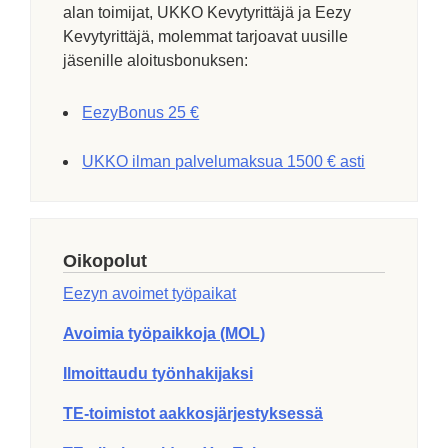
alan toimijat, UKKO Kevytyrittäjä ja Eezy
Kevytyrittäjä, molemmat tarjoavat uusille
jäsenille aloitusbonuksen:
EezyBonus 25 €
UKKO ilman palvelumaksua 1500 € asti
Oikopolut
Eezyn avoimet työpaikat
Avoimia työpaikkoja (MOL)
Ilmoittaudu työnhakijaksi
TE-toimistot aakkosjärjestyksessä