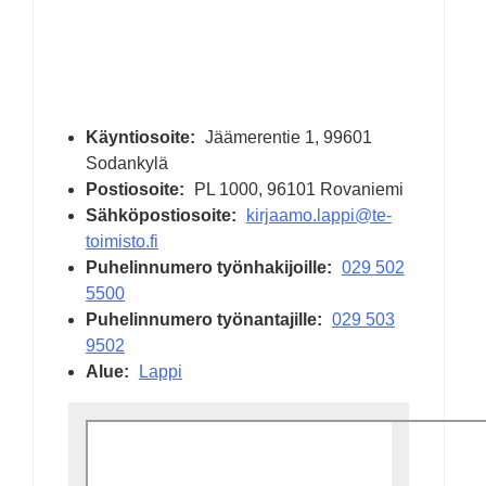
Käyntiosoite:
Jäämerentie 1
, 99601
Sodankylä
Postiosoite:
PL 1000, 96101 Rovaniemi
Sähköpostiosoite:
kirjaamo.lappi@te-
toimisto.fi
Puhelinnumero työnhakijoille:
029 502
5500
Puhelinnumero työnantajille:
029 503
9502
Alue:
Lappi