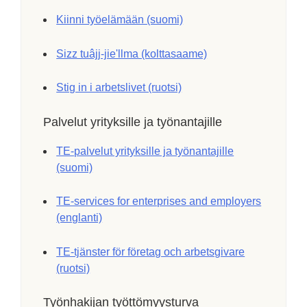
Kiinni työelämään (suomi)
Sizz tuâjj-jieʹllma (kolttasaame)
Stig in i arbetslivet (ruotsi)
Palvelut yrityksille ja työnantajille
TE-palvelut yrityksille ja työnantajille
(suomi)
TE-services for enterprises and employers
(englanti)
TE-tjänster för företag och arbetsgivare
(ruotsi)
Työnhakijan työttömyysturva