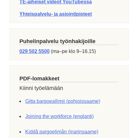
TE-aiheiset videot YouTubessa
Yhteispalvelu- ja asiointipisteet
Puhelinpalvelu työnhakijoille
029 502 5500
(ma–pe klo 9–16.15)
PDF-lomakkeet
Kiinni työelämään
Gitta bargoeallimii (pohjoissaame)
Joining the workforce (englanti)
Kiddâ pargoelimân (inarinsaame)