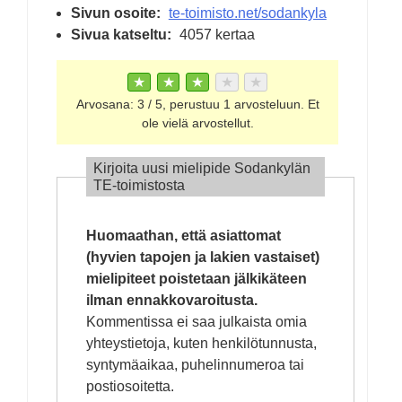
Sivun osoite:
te-toimisto.net/sodankyla
Sivua katseltu:
4057 kertaa
★
★
★
★
★
Arvosana:
3
/
5
, perustuu
1
arvosteluun. Et
ole vielä arvostellut.
Kirjoita uusi mielipide Sodankylän
TE-toimistosta
Huomaathan, että asiattomat
(hyvien tapojen ja lakien vastaiset)
mielipiteet poistetaan jälkikäteen
ilman ennakkovaroitusta.
Kommentissa ei saa julkaista omia
yhteystietoja, kuten henkilötunnusta,
syntymäaikaa, puhelinnumeroa tai
postiosoitetta.