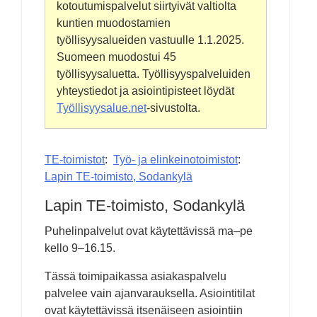
kotoutumispalvelut siirtyivät valtiolta
kuntien muodostamien
työllisyysalueiden vastuulle
1.1.2025
.
Suomeen muodostui 45
työllisyysaluetta. Työllisyyspalveluiden
yhteystiedot ja asiointipisteet löydät
Työllisyysalue.net
-sivustolta.
TE-toimistot
Työ- ja elinkeinotoimistot
Lapin TE-toimisto, Sodankylä
Lapin TE-toimisto, Sodankylä
Puhelinpalvelut ovat käytettävissä ma–pe
kello 9–16.15.
Tässä toimipaikassa asiakaspalvelu
palvelee vain ajanvarauksella. Asiointitilat
ovat käytettävissä itsenäiseen asiointiin