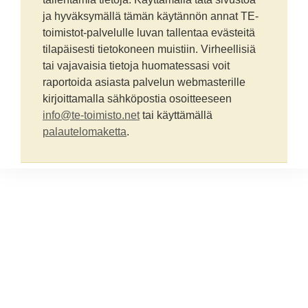
ja hyväksymällä tämän käytännön annat TE-
toimistot-palvelulle luvan tallentaa evästeitä
tilapäisesti tietokoneen muistiin. Virheellisiä
tai vajavaisia tietoja huomatessasi voit
raportoida asiasta palvelun webmasterille
kirjoittamalla sähköpostia osoitteeseen
info@te-toimisto.net
tai käyttämällä
palautelomaketta
.