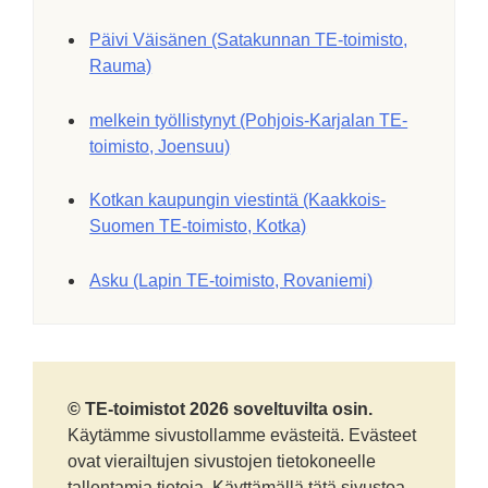
Päivi Väisänen (Satakunnan TE-toimisto,
Rauma)
melkein työllistynyt (Pohjois-Karjalan TE-
toimisto, Joensuu)
Kotkan kaupungin viestintä (Kaakkois-
Suomen TE-toimisto, Kotka)
Asku (Lapin TE-toimisto, Rovaniemi)
© TE-toimistot 2026 soveltuvilta osin.
Käytämme sivustollamme evästeitä. Evästeet
ovat vierailtujen sivustojen tietokoneelle
tallentamia tietoja. Käyttämällä tätä sivustoa